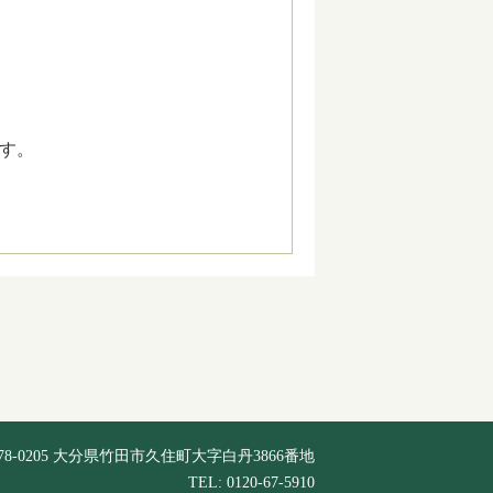
す。
78-0205 大分県竹田市久住町大字白丹3866番地
TEL: 0120-67-5910