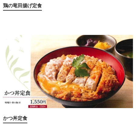
鶏の竜田揚げ定食
かつ丼定食