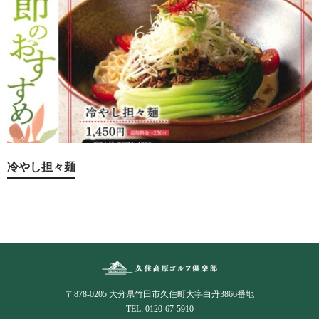
冷やし担々麺
〒878-0205 大分県竹田市久住町大字白丹3866番地
TEL:
0120-67-5910