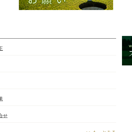
正
果
合せ