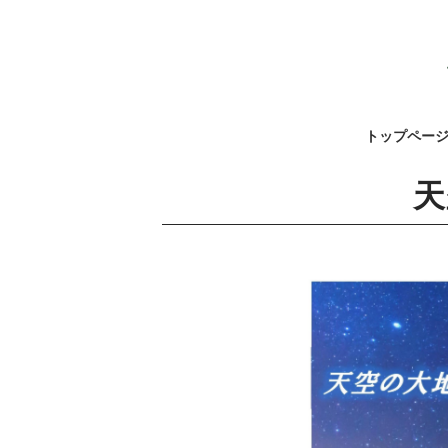
トップペー
天