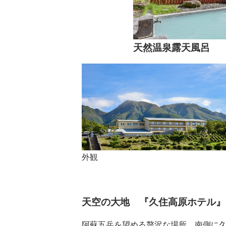
天然温泉露天風呂
外観
天空の大地 『久住高原ホテル』
阿蘇五岳を望める贅沢な場所。南側に