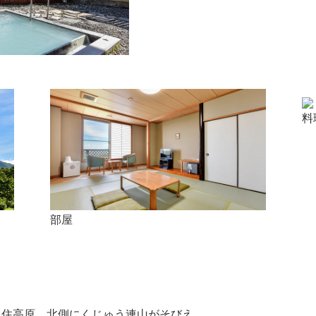
料
部屋
久住高原、北側にくじゅう連山がそびえ